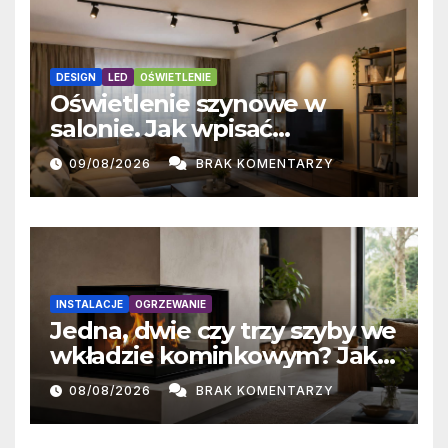
DESIGN
LED
OŚWIETLENIE
Oświetlenie szynowe w
salonie. Jak wpisać
szynoprzewód w projekt
09/08/2026
BRAK KOMENTARZY
wnętrza?
INSTALACJE
OGRZEWANIE
Jedna, dwie czy trzy szyby we
wkładzie kominkowym? Jak
przeszklenie wpływa na
08/08/2026
BRAK KOMENTARZY
oddawanie ciepła