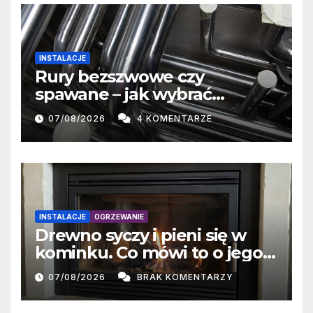
INSTALACJE
Rury bezszwowe czy
spawane – jak wybrać
właściwe rozwiązanie?
07/08/2026
4 KOMENTARZE
INSTALACJE
OGRZEWANIE
Drewno syczy i pieni się w
kominku. Co mówi to o jego
wilgotności?
07/08/2026
BRAK KOMENTARZY