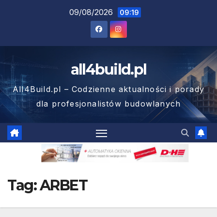
Skip
09/08/2026
09:19
to
content
all4build.pl
All4Build.pl – Codzienne aktualności i porady
dla profesjonalistów budowlanych
Tag:
ARBET