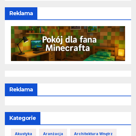
Reklama
Reklama
Kategorie
Akustyka
Aranżacja
Architektura Wnętrz