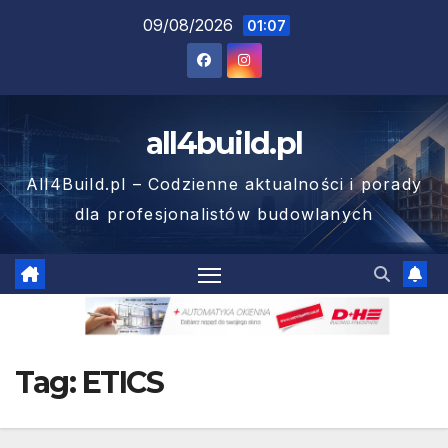
Skip
09/08/2026
01:07
to
content
all4build.pl
All4Build.pl – Codzienne aktualności i porady
dla profesjonalistów budowlanych
Tag:
ETICS