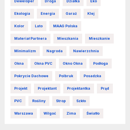
Deweloper
Droga
Działka
Eko
Ekologia
Energia
Garaż
Klej
Kolor
Lato
MAAG Polska
Materiał Partnera
Mieszkania
Mieszkanie
Minimalizm
Nagroda
Nawierzchnia
Okna
Okna PVC
Okno Okna
Podłoga
Pokrycie Dachowe
Polbruk
Posadzka
Projekt
Projektant
Projektantka
Prąd
PVC
Rośliny
Strop
Szkło
Warszawa
Wilgoć
Zima
Światło