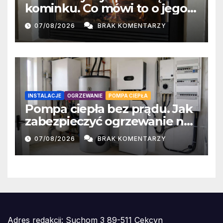
kominku. Co mówi to o jego
wilgotności?
07/08/2026
BRAK KOMENTARZY
INSTALACJE
OGRZEWANIE
POMPA CIEPŁA
Pompa ciepła bez prądu. Jak
zabezpieczyć ogrzewanie na
czas awarii sieci?
07/08/2026
BRAK KOMENTARZY
Adres redakcji: Suchom 3 89-511 Cekcyn