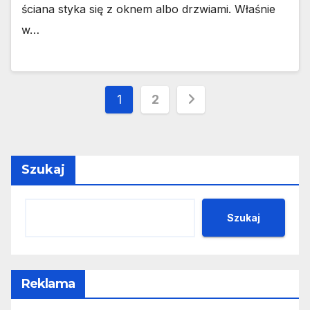
ściana styka się z oknem albo drzwiami. Właśnie
w…
Stronicowanie
1
2
wpisów
Szukaj
Szukaj
Reklama