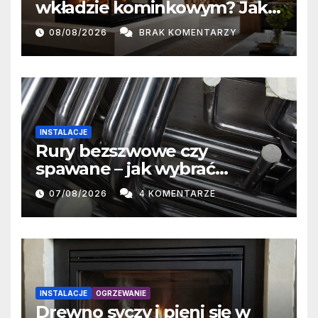
wkładzie kominkowym? Jak
przeszklenie wpływa na
08/08/2026
BRAK KOMENTARZY
oddawanie ciepła
INSTALACJE
Rury bezszwowe czy
spawane – jak wybrać
właściwe rozwiązanie?
07/08/2026
4 KOMENTARZE
INSTALACJE
OGRZEWANIE
Drewno syczy i pieni się w