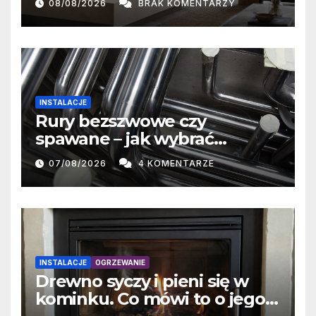
08/08/2026
BRAK KOMENTARZY
oddawanie ciepła
INSTALACJE
Rury bezszwowe czy
spawane – jak wybrać
właściwe rozwiązanie?
07/08/2026
4 KOMENTARZE
INSTALACJE
OGRZEWANIE
Drewno syczy i pieni się w
kominku. Co mówi to o jego