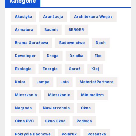
Kategorie
Akustyka
Aranżacja
Architektura Wnętrz
Armatura
Baumit
BERGER
Brama Garażowa
Budownictwo
Dach
Deweloper
Droga
Działka
Eko
Ekologia
Energia
Garaż
Klej
Kolor
Lampa
Lato
Materiał Partnera
Mieszkania
Mieszkanie
Minimalizm
Nagroda
Nawierzchnia
Okna
Okna PVC
Okno Okna
Podłoga
Pokrycie Dachowe
Polbruk
Posadzka