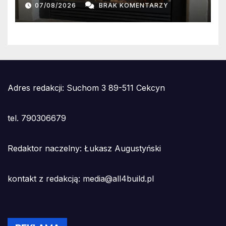
wilgotności?
07/08/2026
BRAK KOMENTARZY
Adres redakcji: Suchom 3 89-511 Cekcyn
tel. 790306679
Redaktor naczelny: Łukasz Augustyński
kontakt z redakcją: media@all4build.pl