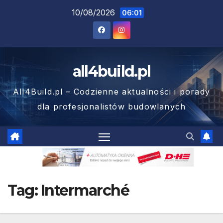
Skip
10/08/2026
06:01
to
content
all4build.pl
All4Build.pl – Codzienne aktualności i porady
dla profesjonalistów budowlanych
Tag:
Intermarché