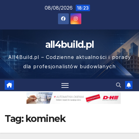
Skip
08/08/2026
18:23
to
content
all4build.pl
All4Build.pl – Codzienne aktualności i porady
dla profesjonalistów budowlanych
Tag:
kominek