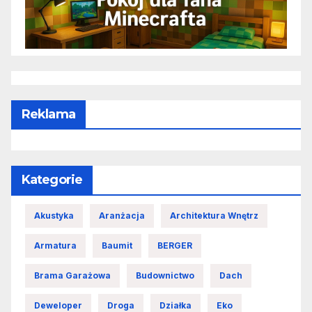
Reklama
Kategorie
Akustyka
Aranżacja
Architektura Wnętrz
Armatura
Baumit
BERGER
Brama Garażowa
Budownictwo
Dach
Deweloper
Droga
Działka
Eko