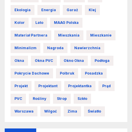
Ekologia
Energia
Garaż
Klej
Kolor
Lato
MAAG Polska
Materiał Partnera
Mieszkania
Mieszkanie
Minimalizm
Nagroda
Nawierzchnia
Okna
Okna PVC
Okno Okna
Podłoga
Pokrycie Dachowe
Polbruk
Posadzka
Projekt
Projektant
Projektantka
Prąd
PVC
Rośliny
Strop
Szkło
Warszawa
Wilgoć
Zima
Światło