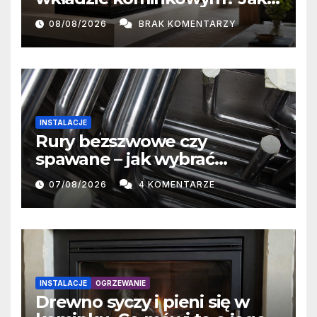
przeszklenie wpływa na
08/08/2026
BRAK KOMENTARZY
oddawanie ciepła
INSTALACJE
Rury bezszwowe czy
spawane – jak wybrać
właściwe rozwiązanie?
07/08/2026
4 KOMENTARZE
INSTALACJE
OGRZEWANIE
Drewno syczy i pieni się w