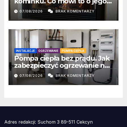
kominku. Co mówi to o jego
wilgotności?
07/08/2026
BRAK KOMENTARZY
INSTALACJE
OGRZEWANIE
POMPA CIEPŁA
Pompa ciepła bez prądu. Jak
zabezpieczyć ogrzewanie na
czas awarii sieci?
07/08/2026
BRAK KOMENTARZY
Adres redakcji: Suchom 3 89-511 Cekcyn