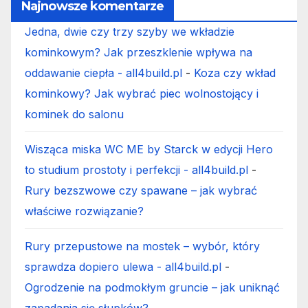
Najnowsze komentarze
Jedna, dwie czy trzy szyby we wkładzie
kominkowym? Jak przeszklenie wpływa na
oddawanie ciepła - all4build.pl
-
Koza czy wkład
kominkowy? Jak wybrać piec wolnostojący i
kominek do salonu
Wisząca miska WC ME by Starck w edycji Hero
to studium prostoty i perfekcji - all4build.pl
-
Rury bezszwowe czy spawane – jak wybrać
właściwe rozwiązanie?
Rury przepustowe na mostek – wybór, który
sprawdza dopiero ulewa - all4build.pl
-
Ogrodzenie na podmokłym gruncie – jak uniknąć
zapadania się słupków?