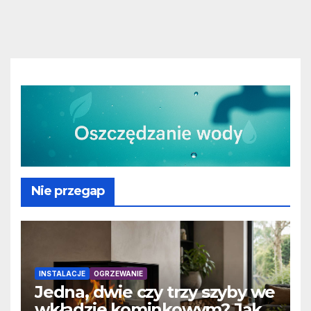
Nie przegap
INSTALACJE
OGRZEWANIE
Jedna, dwie czy trzy szyby we
wkładzie kominkowym? Jak