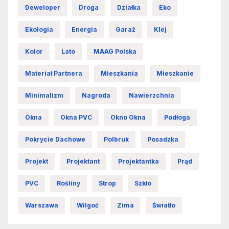
Deweloper
Droga
Działka
Eko
Ekologia
Energia
Garaż
Klej
Kolor
Lato
MAAG Polska
Materiał Partnera
Mieszkania
Mieszkanie
Minimalizm
Nagroda
Nawierzchnia
Okna
Okna PVC
Okno Okna
Podłoga
Pokrycie Dachowe
Polbruk
Posadzka
Projekt
Projektant
Projektantka
Prąd
PVC
Rośliny
Strop
Szkło
Warszawa
Wilgoć
Zima
Światło