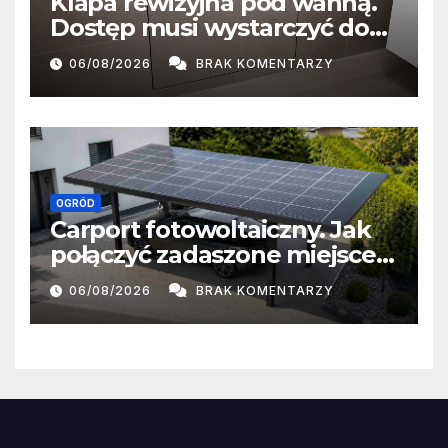
Klapa rewizyjna pod wanną.
Dostęp musi wystarczyć do
naprawy, a nie tylko do
06/08/2026
BRAK KOMENTARZY
zajrzenia
OGRÓD
Carport fotowoltaiczny. Jak
połączyć zadaszone miejsce
postojowe z produkcją
06/08/2026
BRAK KOMENTARZY
energii?