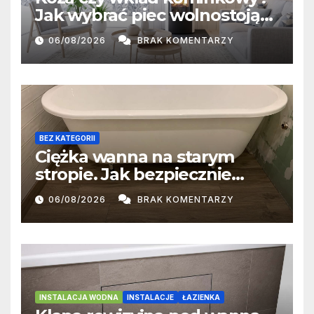
Jak wybrać piec wolnostojący
i kominek do salonu
06/08/2026
BRAK KOMENTARZY
BEZ KATEGORII
Ciężka wanna na starym
stropie. Jak bezpiecznie
przygotować podłoże?
06/08/2026
BRAK KOMENTARZY
INSTALACJA WODNA
INSTALACJE
ŁAZIENKA