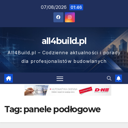
Skip
07/08/2026
01:46
to
content
all4build.pl
All4Build.pl – Codzienne aktualności i porady
dla profesjonalistów budowlanych
Tag:
panele podłogowe