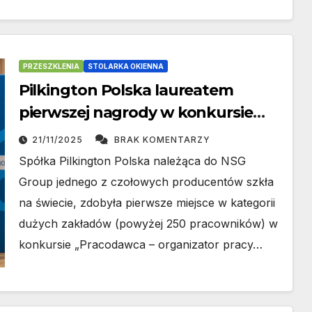
PRZESZKLENIA
STOLARKA OKIENNA
Pilkington Polska laureatem
pierwszej nagrody w konkursie
„Pracodawca – organizator pracy
21/11/2025
BRAK KOMENTARZY
bezpiecznej”
Spółka Pilkington Polska należąca do NSG
Group jednego z czołowych producentów szkła
na świecie, zdobyła pierwsze miejsce w kategorii
dużych zakładów (powyżej 250 pracowników) w
konkursie „Pracodawca – organizator pracy…