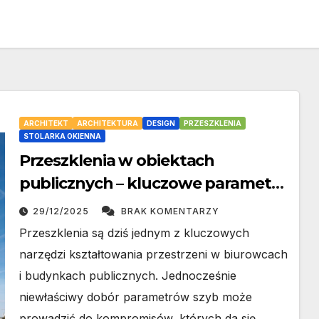
ARCHITEKT
ARCHITEKTURA
DESIGN
PRZESZKLENIA
STOLARKA OKIENNA
Przeszklenia w obiektach
publicznych – kluczowe parametry
i najczęstsze pułapki projektowe
29/12/2025
BRAK KOMENTARZY
Przeszklenia są dziś jednym z kluczowych
narzędzi kształtowania przestrzeni w biurowcach
i budynkach publicznych. Jednocześnie
niewłaściwy dobór parametrów szyb może
prowadzić do kompromisów, których da się