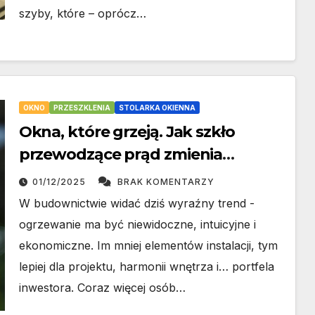
szyby, które – oprócz…
OKNO
PRZESZKLENIA
STOLARKA OKIENNA
Okna, które grzeją. Jak szkło
przewodzące prąd zmienia
podejście do ogrzewania
01/12/2025
BRAK KOMENTARZY
budynków
W budownictwie widać dziś wyraźny trend -
ogrzewanie ma być niewidoczne, intuicyjne i
ekonomiczne. Im mniej elementów instalacji, tym
lepiej dla projektu, harmonii wnętrza i… portfela
inwestora. Coraz więcej osób…