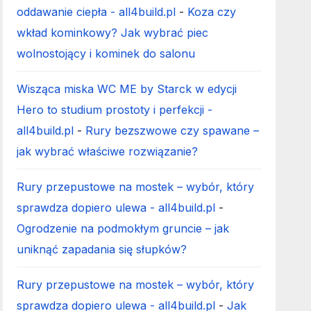
oddawanie ciepła - all4build.pl
-
Koza czy
wkład kominkowy? Jak wybrać piec
wolnostojący i kominek do salonu
Wisząca miska WC ME by Starck w edycji
Hero to studium prostoty i perfekcji -
all4build.pl
-
Rury bezszwowe czy spawane –
jak wybrać właściwe rozwiązanie?
Rury przepustowe na mostek – wybór, który
sprawdza dopiero ulewa - all4build.pl
-
Ogrodzenie na podmokłym gruncie – jak
uniknąć zapadania się słupków?
Rury przepustowe na mostek – wybór, który
sprawdza dopiero ulewa - all4build.pl
-
Jak