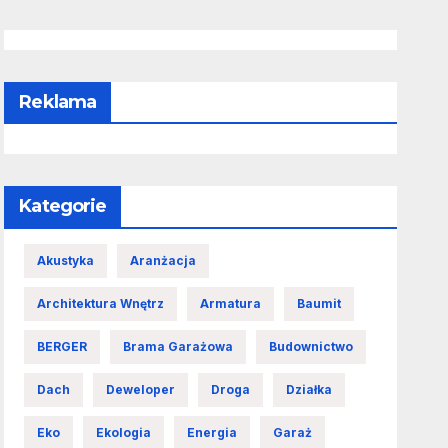
Reklama
Kategorie
Akustyka
Aranżacja
Architektura Wnętrz
Armatura
Baumit
BERGER
Brama Garażowa
Budownictwo
Dach
Deweloper
Droga
Działka
Eko
Ekologia
Energia
Garaż