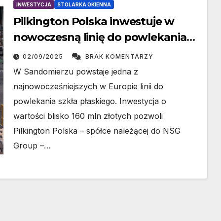
INWESTYCJA
STOLARKA OKIENNA
Pilkington Polska inwestuje w
nowoczesną linię do powlekania
szkła w Sandomierzu
02/09/2025
BRAK KOMENTARZY
W Sandomierzu powstaje jedna z
najnowocześniejszych w Europie linii do
powlekania szkła płaskiego. Inwestycja o
wartości blisko 160 mln złotych pozwoli
Pilkington Polska – spółce należącej do NSG
Group –…