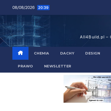
Skip
08/08/2026
20:39
to
content
All4Build.pl –
CHEMIA
DACHY
DESIGN
PRAWO
NEWSLETTER