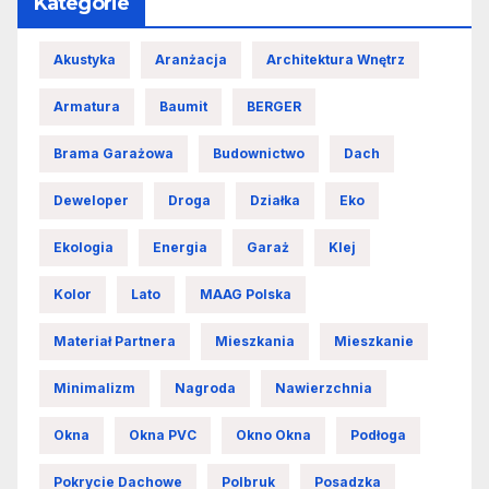
Kategorie
Akustyka
Aranżacja
Architektura Wnętrz
Armatura
Baumit
BERGER
Brama Garażowa
Budownictwo
Dach
Deweloper
Droga
Działka
Eko
Ekologia
Energia
Garaż
Klej
Kolor
Lato
MAAG Polska
Materiał Partnera
Mieszkania
Mieszkanie
Minimalizm
Nagroda
Nawierzchnia
Okna
Okna PVC
Okno Okna
Podłoga
Pokrycie Dachowe
Polbruk
Posadzka