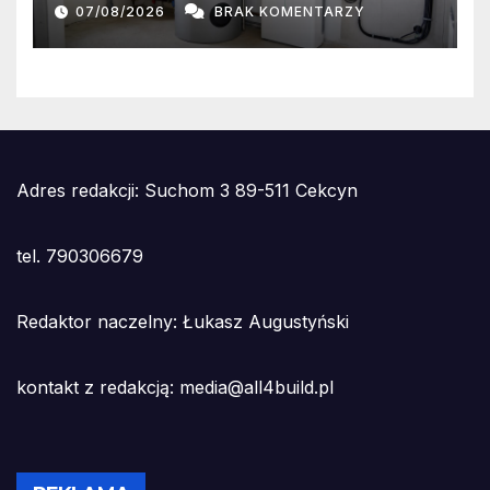
czas awarii sieci?
07/08/2026
BRAK KOMENTARZY
Adres redakcji: Suchom 3 89-511 Cekcyn
tel. 790306679
Redaktor naczelny: Łukasz Augustyński
kontakt z redakcją: media@all4build.pl