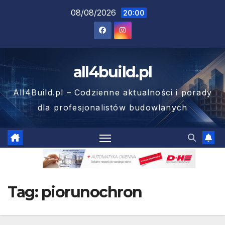
Skip
08/08/2026
20:00
to
content
all4build.pl
All4Build.pl – Codzienne aktualności i porady
dla profesjonalistów budowlanych
Tag:
piorunochron