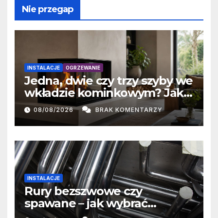
Nie przegap
INSTALACJE
OGRZEWANIE
Jedna, dwie czy trzy szyby we
wkładzie kominkowym? Jak
przeszklenie wpływa na
08/08/2026
BRAK KOMENTARZY
oddawanie ciepła
INSTALACJE
Rury bezszwowe czy
spawane – jak wybrać
właściwe rozwiązanie?