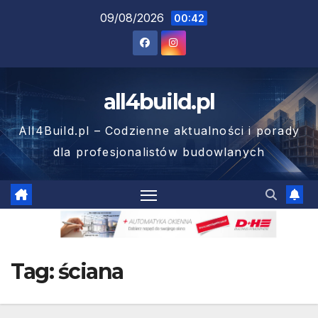
Skip
09/08/2026
00:42
to
content
all4build.pl
All4Build.pl – Codzienne aktualności i porady
dla profesjonalistów budowlanych
Tag:
ściana