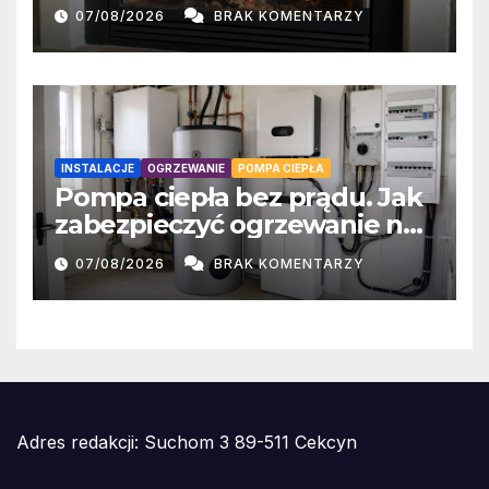
wilgotności?
07/08/2026
BRAK KOMENTARZY
INSTALACJE
OGRZEWANIE
POMPA CIEPŁA
Pompa ciepła bez prądu. Jak
zabezpieczyć ogrzewanie na
czas awarii sieci?
07/08/2026
BRAK KOMENTARZY
Adres redakcji: Suchom 3 89-511 Cekcyn