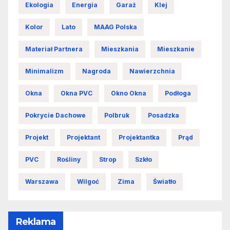
Ekologia
Energia
Garaż
Klej
Kolor
Lato
MAAG Polska
Materiał Partnera
Mieszkania
Mieszkanie
Minimalizm
Nagroda
Nawierzchnia
Okna
Okna PVC
Okno Okna
Podłoga
Pokrycie Dachowe
Polbruk
Posadzka
Projekt
Projektant
Projektantka
Prąd
PVC
Rośliny
Strop
Szkło
Warszawa
Wilgoć
Zima
Światło
Reklama