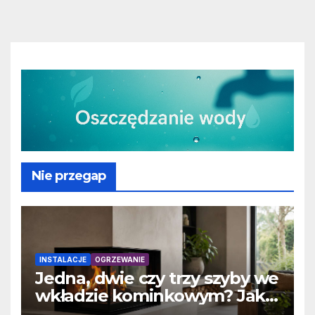
Nie przegap
INSTALACJE
OGRZEWANIE
Jedna, dwie czy trzy szyby we
wkładzie kominkowym? Jak
przeszklenie wpływa na