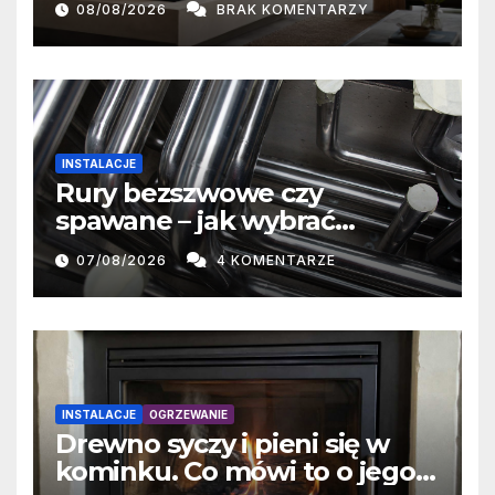
08/08/2026
BRAK KOMENTARZY
oddawanie ciepła
INSTALACJE
Rury bezszwowe czy
spawane – jak wybrać
właściwe rozwiązanie?
07/08/2026
4 KOMENTARZE
INSTALACJE
OGRZEWANIE
Drewno syczy i pieni się w
kominku. Co mówi to o jego