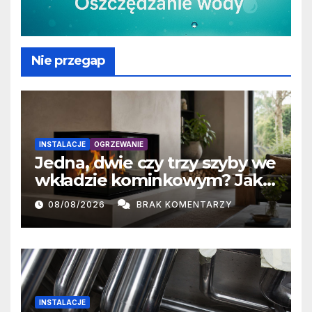
Nie przegap
INSTALACJE
OGRZEWANIE
Jedna, dwie czy trzy szyby we
wkładzie kominkowym? Jak
przeszklenie wpływa na
08/08/2026
BRAK KOMENTARZY
oddawanie ciepła
INSTALACJE