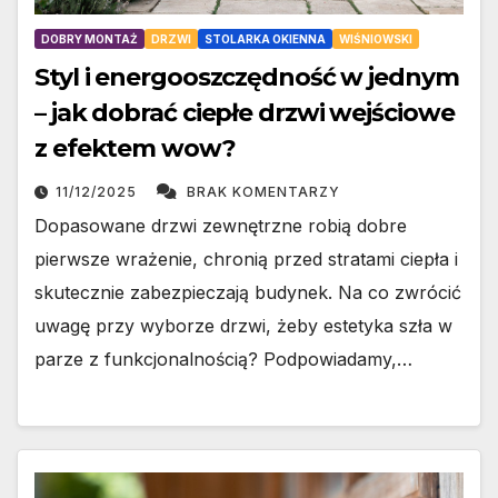
DOBRY MONTAŻ
DRZWI
STOLARKA OKIENNA
WIŚNIOWSKI
Styl i energooszczędność w jednym
– jak dobrać ciepłe drzwi wejściowe
z efektem wow?
11/12/2025
BRAK KOMENTARZY
Dopasowane drzwi zewnętrzne robią dobre
pierwsze wrażenie, chronią przed stratami ciepła i
skutecznie zabezpieczają budynek. Na co zwrócić
uwagę przy wyborze drzwi, żeby estetyka szła w
parze z funkcjonalnością? Podpowiadamy,…