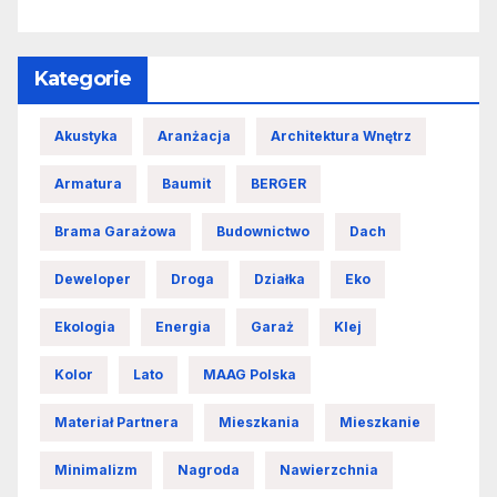
Kategorie
Akustyka
Aranżacja
Architektura Wnętrz
Armatura
Baumit
BERGER
Brama Garażowa
Budownictwo
Dach
Deweloper
Droga
Działka
Eko
Ekologia
Energia
Garaż
Klej
Kolor
Lato
MAAG Polska
Materiał Partnera
Mieszkania
Mieszkanie
Minimalizm
Nagroda
Nawierzchnia