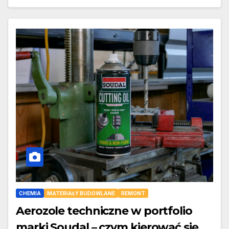
CHEMIA
MATERIAŁY BUDOWLANE
REMONT
Aerozole techniczne w portfolio
marki Soudal – czym kierować się