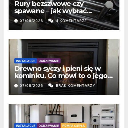
Rury bezszwowe czy
spawane – jak wybrać
właściwe rozwiązanie?
07/08/2026
4 KOMENTARZE
INSTALACJE
OGRZEWANIE
Drewno syczy i pieni się w
kominku. Co mówi to o jego
wilgotności?
07/08/2026
BRAK KOMENTARZY
INSTALACJE
OGRZEWANIE
POMPA CIEPŁA