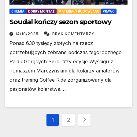
CHEMIA
DOBRY MONTAŻ
MATERIAŁY BUDOWLANE
PRAWO
Soudal kończy sezon sportowy
14/10/2025
BRAK KOMENTARZY
Ponad 630 tysięcy złotych na rzecz
potrzebujących zebrane podczas tegorocznego
Rajdu Gorących Serc, trzy edycje Wyścigu z
Tomaszem Marczyńskim dla kolarzy amatorów
oraz trening Coffee Ride zorganizowany dla
pasjonatów kolarstwa.…
Stronicowanie
1
2
wpisów