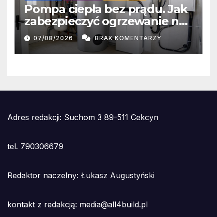
Pompa ciepła bez prądu. Jak
zabezpieczyć ogrzewanie na
czas awarii sieci?
07/08/2026
BRAK KOMENTARZY
Adres redakcji: Suchom 3 89-511 Cekcyn
tel. 790306679
Redaktor naczelny: Łukasz Augustyński
kontakt z redakcją: media@all4build.pl