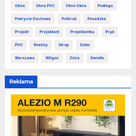
Okna
Okna PVC
Okno Okna
Podłoga
Pokrycie Dachowe
Polbruk
Posadzka
Projekt
Projektant
Projektantka
Prąd
PVC
Rośliny
Strop
Szkło
Warszawa
Wilgoć
Zima
Światło
Reklama