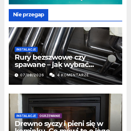
Nie przegap
INSTALACJE
Rury bezszwowe czy
spawane – jak wybrać
właściwe rozwiązanie?
07/08/2026
4 KOMENTARZE
INSTALACJE
OGRZEWANIE
Drewno syczy i pieni się w
kominku. Co mówi to o jego