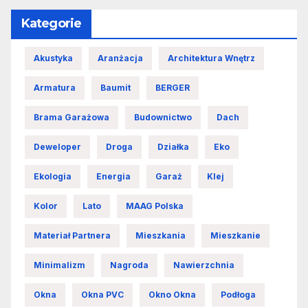
Kategorie
Akustyka
Aranżacja
Architektura Wnętrz
Armatura
Baumit
BERGER
Brama Garażowa
Budownictwo
Dach
Deweloper
Droga
Działka
Eko
Ekologia
Energia
Garaż
Klej
Kolor
Lato
MAAG Polska
Materiał Partnera
Mieszkania
Mieszkanie
Minimalizm
Nagroda
Nawierzchnia
Okna
Okna PVC
Okno Okna
Podłoga