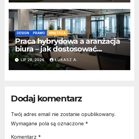
DESIGN
PRAWO
WNĘTRZA
Praca hybrydowa a aranżacja
biura – jak dostosować
przestrzeń do modelu
LIP 28, 2026
ŁUKASZ A.
hybrydowego zatrudnienia?
Dodaj komentarz
Twój adres email nie zostanie opublikowany.
Wymagane pola są oznaczone
*
Komentarz
*