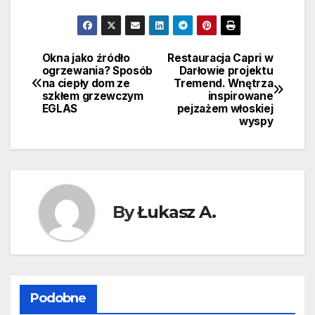
Okna jako źródło
Restauracja Capri w
Nawigacja
ogrzewania? Sposób
Darłowie projektu
na ciepły dom ze
Tremend. Wnętrza
wpisu
szkłem grzewczym
inspirowane
EGLAS
pejzażem włoskiej
wyspy
By
Łukasz A.
Podobne