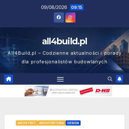
Skip
09/08/2026
09:15
to
content
all4build.pl
All4Build.pl – Codzienne aktualności i porady
dla profesjonalistów budowlanych
ARCHITEKT
ARCHITEKTURA
DESIGN