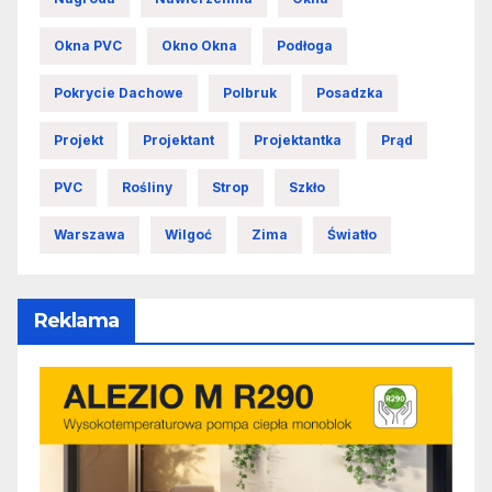
Okna PVC
Okno Okna
Podłoga
Pokrycie Dachowe
Polbruk
Posadzka
Projekt
Projektant
Projektantka
Prąd
PVC
Rośliny
Strop
Szkło
Warszawa
Wilgoć
Zima
Światło
Reklama