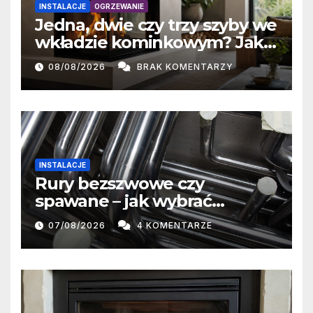
INSTALACJE
OGRZEWANIE
Jedna, dwie czy trzy szyby we
wkładzie kominkowym? Jak
przeszklenie wpływa na
08/08/2026
BRAK KOMENTARZY
oddawanie ciepła
INSTALACJE
Rury bezszwowe czy
spawane – jak wybrać
właściwe rozwiązanie?
07/08/2026
4 KOMENTARZE