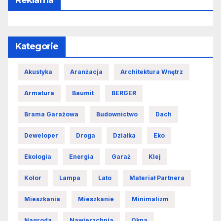
Reklama
Kategorie
Akustyka
Aranżacja
Architektura Wnętrz
Armatura
Baumit
BERGER
Brama Garażowa
Budownictwo
Dach
Deweloper
Droga
Działka
Eko
Ekologia
Energia
Garaż
Klej
Kolor
Lampa
Lato
Materiał Partnera
Mieszkania
Mieszkanie
Minimalizm
Nagroda
Nawierzchnia
Okna