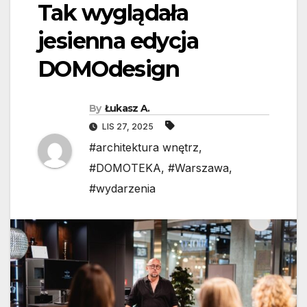
Tak wyglądała
jesienna edycja
DOMOdesign
By
Łukasz A.
LIS 27, 2025
#architektura wnętrz
,
#DOMOTEKA
,
#Warszawa
,
#wydarzenia